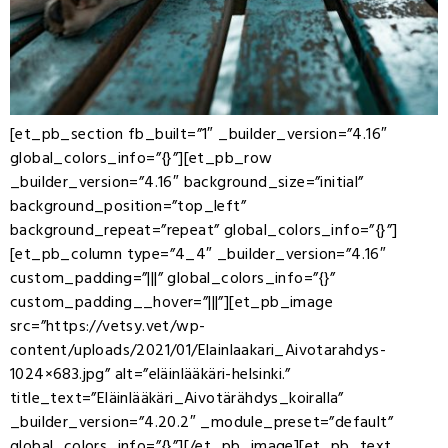
[et_pb_section fb_built=”1″ _builder_version=”4.16″
global_colors_info=”{}”][et_pb_row
_builder_version=”4.16″ background_size=”initial”
background_position=”top_left”
background_repeat=”repeat” global_colors_info=”{}”]
[et_pb_column type=”4_4″ _builder_version=”4.16″
custom_padding=”|||” global_colors_info=”{}”
custom_padding__hover=”|||”][et_pb_image
src=”https://vetsy.vet/wp-
content/uploads/2021/01/Elainlaakari_Aivotarahdys-
1024×683.jpg” alt=”eläinlääkäri-helsinki.”
title_text=”Eläinlääkäri_Aivotärähdys_koiralla”
_builder_version=”4.20.2″ _module_preset=”default”
global_colors_info=”{}”][/et_pb_image][et_pb_text