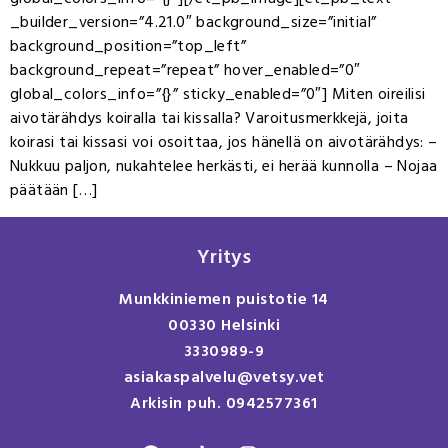
_builder_version=”4.21.0″ background_size=”initial”
background_position=”top_left”
background_repeat=”repeat” hover_enabled=”0″
global_colors_info=”{}” sticky_enabled=”0″] Miten oireilisi
aivotärähdys koiralla tai kissalla? Varoitusmerkkejä, joita
koirasi tai kissasi voi osoittaa, jos hänellä on aivotärähdys: –
Nukkuu paljon, nukahtelee herkästi, ei herää kunnolla – Nojaa
päätään […]
Yritys
Munkkiniemen puistotie 14
00330 Helsinki
3330989-9
asiakaspalvelu@vetsy.vet
Arkisin puh. 0942577361