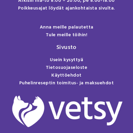
Arkisin ma-to 8:00 – 20:00, pe 8.00-18.00
Poikkeusajat löydät ajankohtaista sivulta.
Anna meille palautetta
Tule meille töihin!
Sivusto
Usein kysyttyä
Tietosuojaseloste
Käyttöehdot
Puhelinreseptin toimitus- ja maksuehdot