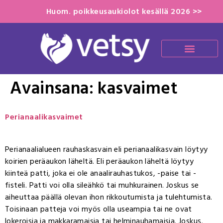
Huom. poikkeusaukiolot kesällä 2026 >>
Avainsana:
kasvaimet
Perianaalikasvaimet
Perianaalialueen rauhaskasvain eli perianaalikasvain löytyy
koirien peräaukon läheltä. Eli peräaukon läheltä löytyy
kiinteä patti, joka ei ole anaalirauhastukos, -paise tai -
fisteli. Patti voi olla sileähkö tai muhkurainen. Joskus se
aiheuttaa päällä olevan ihon rikkoutumista ja tulehtumista.
Toisinaan patteja voi myös olla useampia tai ne ovat
lokeroisia ja makkaramaisia tai helminauhamaisia. Joskus,