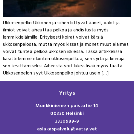
Ukkosenpelko Ukkonen ja siihen liittyvät äänet, valot ja
ilmiöt voivat aiheuttaa pelkoa ja ahdistusta myös
lemmikkieläimille. Erityisesti koirat voivat kärsiä
ukkosenpelosta, mutta myös kissat ja monet muut eläimet
voivat tuntea pelkoa ukkosen iskiessä. Tässä artikkelissa
käsittelemme eläinten ukkosenpelkoa, sen syitä ja keinoja
sen lievittämiseksi. Aiheesta voit lukea lisää myös täältä.
Ukkosenpelon syyt Ukkosenpelko johtuu usein […]
Yritys
Munkkiniemen puistotie 14
00330 Helsinki
3330989-9
asiakaspalvelu@vetsy.vet