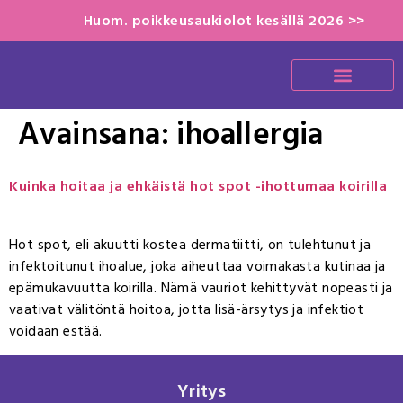
Huom. poikkeusaukiolot kesällä 2026 >>
Avainsana:
ihoallergia
Kuinka hoitaa ja ehkäistä hot spot -ihottumaa koirilla
Hot spot, eli akuutti kostea dermatiitti, on tulehtunut ja
infektoitunut ihoalue, joka aiheuttaa voimakasta kutinaa ja
epämukavuutta koirilla. Nämä vauriot kehittyvät nopeasti ja
vaativat välitöntä hoitoa, jotta lisä-ärsytys ja infektiot
voidaan estää.
Yritys