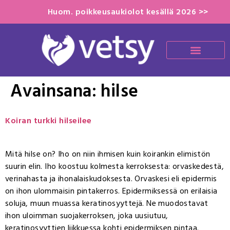
Huom. poikkeusaukiolot kesällä 2026 >>
Avainsana:
hilse
Koiran turkki hilseilee
Mitä hilse on? Iho on niin ihmisen kuin koirankin elimistön
suurin elin. Iho koostuu kolmesta kerroksesta: orvaskedestä,
verinahasta ja ihonalaiskudoksesta. Orvaskesi eli epidermis
on ihon ulommaisin pintakerros. Epidermiksessä on erilaisia
soluja, muun muassa keratinosyyttejä. Ne muodostavat
ihon uloimman suojakerroksen, joka uusiutuu,
keratinosyyttien liikkuessa kohti epidermiksen pintaa.