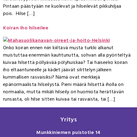
Pintaan päästyään ne kuolevat ja hilseilevät pikkuhiljaa
pois. Hilse […]
Koiran iho hilseilee
Onko koiran ennen niin kiiltävä musta turkki alkanut
muistuttaa enemmän kauhtunutta, sohvan alla pyöriteltyä
kuivaa hilsettä pöllyävää pölyhuiskaa? Tai haiseeko koiran
iho eltaantuneelle ja kädet jäävät silittelyn jälkeen
kummallisen rasvaisiksi? Nämä ovat merkkejä
epänormaalista hilseilystä. Pieni määrä hilsettä iholla on
normaalia, mutta mikäli hilseily on huomiota herättävän
runsasta, oli hilse sitten kuivaa tai rasvaista, tai […]
Yritys
Munkkiniemen puistotie 14