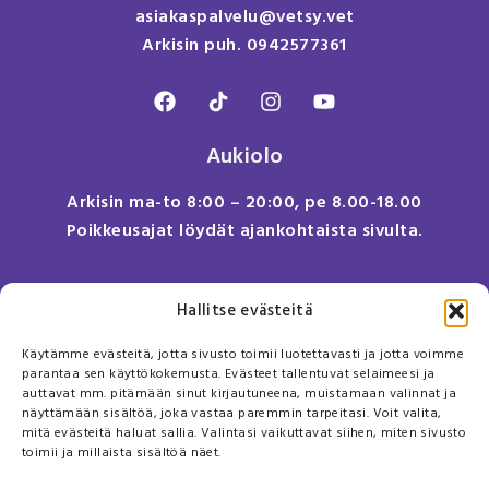
asiakaspalvelu@vetsy.vet
Arkisin puh. 0942577361
Aukiolo
Arkisin ma-to 8:00 – 20:00, pe 8.00-18.00
Poikkeusajat löydät ajankohtaista sivulta.
Anna meille palautetta
Hallitse evästeitä
Tule meille töihin!
Käytämme evästeitä, jotta sivusto toimii luotettavasti ja jotta voimme
Sivusto
parantaa sen käyttökokemusta. Evästeet tallentuvat selaimeesi ja
auttavat mm. pitämään sinut kirjautuneena, muistamaan valinnat ja
näyttämään sisältöä, joka vastaa paremmin tarpeitasi. Voit valita,
Usein kysyttyä
mitä evästeitä haluat sallia. Valintasi vaikuttavat siihen, miten sivusto
Tietosuojaseloste
toimii ja millaista sisältöä näet.
Käyttöehdot