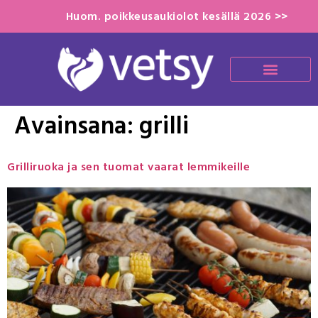
Huom. poikkeusaukiolot kesällä 2026 >>
Avainsana:
grilli
Grilliruoka ja sen tuomat vaarat lemmikeille