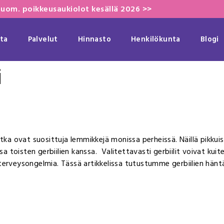
uom. poikkeusaukiolot kesällä 2026 >>
ta
Palvelut
Hinnasto
Henkilökunta
Blogi
i
, jotka ovat suosittuja lemmikkejä monissa perheissä. Näillä pikkuis
toisten gerbiilien kanssa. Valitettavasti gerbiilit voivat kuite
erveysongelmia. Tässä artikkelissa tutustumme gerbiilien häntäva