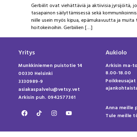
Gerbiilit ovat viehättäviä ja aktiivisia jyrsijöitä
tasapainon säilyttämisessä sekä kommunikoinnissa 
niille usein myös kipua, epämukavuutta ja muita t
hoitokeinoihin. Gerbiilien […]
Yritys
Aukiolo
Munkkiniemen puistotie 14
Arkisin ma-t
8.00-18.00
00330 Helsinki
Poikkeusajat
3330989-9
ajankohtaista
asiakaspalvelu@vetsy.vet
Arkisin puh. 0942577361
Anna meille 
Tule meille t