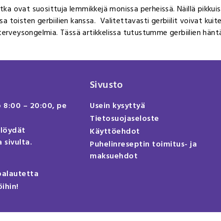
, jotka ovat suosittuja lemmikkejä monissa perheissä. Näillä pikkuis
toisten gerbiilien kanssa. Valitettavasti gerbiilit voivat kuite
erveysongelmia. Tässä artikkelissa tutustumme gerbiilien häntäva
Sivusto
o 8:00 – 20:00, pe
Usein kysyttyä
Tietosuojaseloste
 löydät
Käyttöehdot
 sivulta.
Puhelinreseptin toimitus- ja
maksuehdot
palautetta
öihin!