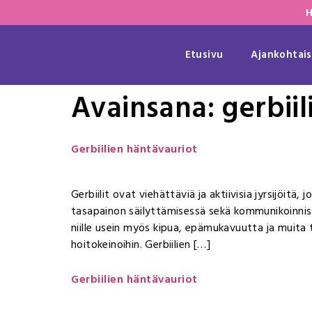
H
Etusivu
Ajankohtais
Avainsana:
gerbiil
Gerbiilien häntävauriot
Gerbiilit ovat viehättäviä ja aktiivisia jyrsijöitä
tasapainon säilyttämisessä sekä kommunikoinnissa 
niille usein myös kipua, epämukavuutta ja muita t
hoitokeinoihin. Gerbiilien […]
Gerbiilien häntävauriot