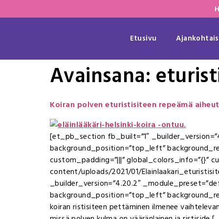
H
Etusivu
Ajankohtais
Avainsana:
eturist
Koiran polven eturistisiteen repeämä aiheu
[et_pb_section fb_built=”1″ _builder_version=”
background_position=”top_left” background_re
custom_padding=”|||” global_colors_info=”{}” 
content/uploads/2021/01/Elainlaakari_eturistisitee
_builder_version=”4.20.2″ _module_preset=”defa
background_position=”top_left” background_rep
koiran ristisiteen pettäminen ilmenee vaihtelev
missä polven kulma on vääränlainen ja ristiside [