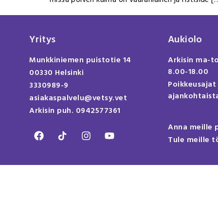
Yritys
Aukiolo
Munkkiniemen puistotie 14
Arkisin ma-t
8.00-18.00
00330 Helsinki
Poikkeusajat
3330989-9
ajankohtaista
asiakaspalvelu@vetsy.vet
Arkisin puh. 0942577361
Anna meille 
Tule meille t