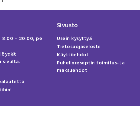
Sivusto
o 8:00 – 20:00, pe
Usein kysyttyä
Tietosuojaseloste
 löydät
Käyttöehdot
 sivulta.
Puhelinreseptin toimitus- ja
maksuehdot
palautetta
öihin!