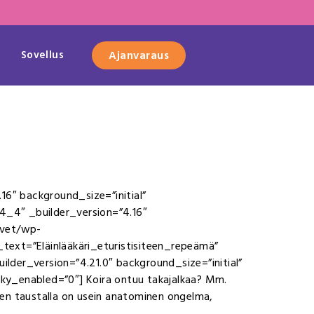
Sovellus
Ajanvaraus
16″ background_size=”initial”
4_4″ _builder_version=”4.16″
.vet/wp-
xt=”Eläinlääkäri_eturistisiteen_repeämä”
lder_version=”4.21.0″ background_size=”initial”
ky_enabled=”0″] Koira ontuu takajalkaa? Mm.
isen taustalla on usein anatominen ongelma,