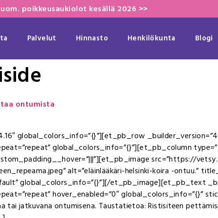
uom. poikkeusaukiolot kesällä 2026 >>
ta
Palvelut
Hinnasto
Henkilökunta
Blogi
iside
ttaa ontumista
4.16″ global_colors_info=”{}”][et_pb_row _builder_version=”4.
peat=”repeat” global_colors_info=”{}”][et_pb_column type=”
custom_padding__hover=”|||”][et_pb_image src=”https://vetsy
n_repeama.jpeg” alt=”eläinlääkäri-helsinki-koira -ontuu.” title_te
ult” global_colors_info=”{}”][/et_pb_image][et_pb_text _bui
eat=”repeat” hover_enabled=”0″ global_colors_info=”{}” stic
ana tai jatkuvana ontumisena. Taustatietoa: Ristisiteen pettäm
…]