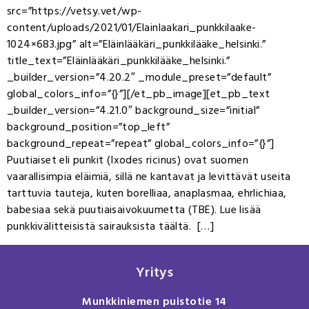
src=”https://vetsy.vet/wp-
content/uploads/2021/01/Elainlaakari_punkkilaake-
1024×683.jpg” alt=”Eläinlääkäri_punkkilääke_helsinki.”
title_text=”Eläinlääkäri_punkkilääke_helsinki.”
_builder_version=”4.20.2″ _module_preset=”default”
global_colors_info=”{}”][/et_pb_image][et_pb_text
_builder_version=”4.21.0″ background_size=”initial”
background_position=”top_left”
background_repeat=”repeat” global_colors_info=”{}”]
Puutiaiset eli punkit (Ixodes ricinus) ovat suomen
vaarallisimpia eläimiä, sillä ne kantavat ja levittävät useita
tarttuvia tauteja, kuten borelliaa, anaplasmaa, ehrlichiaa,
babesiaa sekä puutiaisaivokuumetta (TBE). Lue lisää
punkkivälitteisistä sairauksista täältä. […]
Yritys
Munkkiniemen puistotie 14