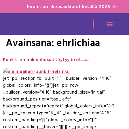
Huom. poikkeusaukiolot kesällä 2026 >>
Avainsana:
ehrlichiaa
Punkit lemmikin ihossa täytyy irrottaa
[et_pb_section fb_built=”1″ _builder_version=”4.16″
global_colors_info=”{}”][et_pb_row
_builder_version=”4.16″ background_size=”initial”
background_position=”top_left”
background_repeat=”repeat” global_colors_info=”{}”]
[et_pb_column type=”4_4″ _builder_version=”4.16″
custom_padding=”|||” global_colors_info=”{}”
custom_padding__hover=”|||”][et_pb_image