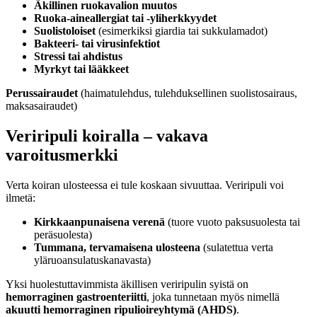
Äkillinen ruokavalion muutos
Ruoka-aineallergiat tai -yliherkkyydet
Suolistoloiset
(esimerkiksi giardia tai sukkulamadot)
Bakteeri- tai virusinfektiot
Stressi tai ahdistus
Myrkyt tai lääkkeet
Perussairaudet
(haimatulehdus, tulehduksellinen suolistosairaus,
maksasairaudet)
Veriripuli koiralla – vakava
varoitusmerkki
Verta koiran ulosteessa ei tule koskaan sivuuttaa. Veriripuli voi
ilmetä:
Kirkkaanpunaisena verenä
(tuore vuoto paksusuolesta tai
peräsuolesta)
Tummana, tervamaisena ulosteena
(sulatettua verta
yläruoansulatuskanavasta)
Yksi huolestuttavimmista äkillisen veriripulin syistä on
hemorraginen gastroenteriitti
, joka tunnetaan myös nimellä
akuutti hemorraginen ripulioireyhtymä (AHDS)
.