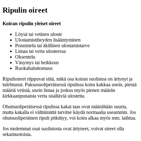
Ripulin oireet
Koiran ripulin yleiset oireet
Löysä tai vetinen uloste
Ulostamistiheyden lisääntyminen
Ponnistelu tai äkillinen ulostamistarve
Limaa tai verta ulosteessa
Oksentelu
Väsymys tai heikkous
Ruokahaluttomuus
Ripulioireet riippuvat siitä, mikä osa koiran suolistoa on ärtynyt ja
tulehtunut. Paksusuoliperäisessä ripulissa koira kakkaa usein, pieniä
määriä vetisiä, usein limaa ja joskus myös pienen määrän
kirkkaanpunaista verta sisältäviä ulosteita.
Ohutsuoliperäisessä ripulissa kakat taas ovat määrältään suuria,
mutta kakalla ei välttämättä tarvitse käydä normaalia useammin. Jos
ohutsuoliperäinen ripuli pitkittyy, voi koira alkaa myös mm. laihtua.
Jos molemmat osat suolistosta ovat ärtyneet, voivat oireet olla
sekamuotoisia.