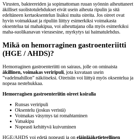
Virusten, bakteereiden ja sopimattoman ruuan syönnin aiheuttaneet
äkilliset suolistotulehdukset eivät usein aiheuta ripulin ja sitä
edeltäneen kertaoksentelun lisäksi muita oireita. Jos oireet ovat
hyvin voimakkaat ja ripuliin liittyy esimerkiksi voimakasta
oksentelua tai mahakipua, voi aiheuttajana olla myös esimerkiksi
maha-suolikanavan vierasesine, myrkytys tai haimatulehdus.
Mikä on hemorraginen gastroenteriitti
(HGE / AHDS)?
Hemorraginen gastroenteriitti on sairaus, jolle on ominaista
äkillinen, voimakas veriripuli
, jota kuvataan usein
”vadelmahillon” näköiseksi. Oireisiin voi liittyä myös oksentelua ja
nopeaa nestehukkaa.
Hemorragisen gastroenteriitin oireet koiralla
Runsas veriripuli
Oksentelu (joskus veristä)
Voimakas väsymys tai romahtaminen
Vatsakipu
Nopeasti kehittyvä kuivuminen
HGE/AHDS voi edetä nopeasti ja on
eläinlääketieteellinen