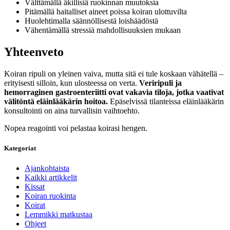
Välttämällä äkillisiä ruokinnan muutoksia
Pitämällä haitalliset aineet poissa koiran ulottuvilta
Huolehtimalla säännöllisestä loishäädöstä
Vähentämällä stressiä mahdollisuuksien mukaan
Yhteenveto
Koiran ripuli on yleinen vaiva, mutta sitä ei tule koskaan vähätellä –
erityisesti silloin, kun ulosteessa on verta.
Veriripuli ja
hemorraginen gastroenteriitti ovat vakavia tiloja, jotka vaativat
välitöntä eläinlääkärin hoitoa.
Epäselvissä tilanteissa eläinlääkärin
konsultointi on aina turvallisin vaihtoehto.
Nopea reagointi voi pelastaa koirasi hengen.
Kategoriat
Ajankohtaista
Kaikki artikkelit
Kissat
Koiran ruokinta
Koirat
Lemmikki matkustaa
Ohjeet