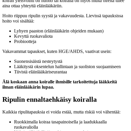
koiran yleisvointi on huono tai koiralla on myös muita oireita tulee
aina ottaa yhteyttä eläinlääkäriin.
Hoito riippuu ripulin syystä ja vakavuudesta. Lievissä tapauksissa
hoito voi sisältää:
Lyhyen paaston (eläinlääkärin ohjeiden mukaan)
Kevyttä ruokavaliota
Probiootteja
Vakavammat tapaukset, kuten HGE/AHDS, vaativat usein:
Suonensisäistä nesteytystä
Lääkitystä oksentelun hallintaan ja suoliston suojaamiseen
Tiivistä eläinlääkäriseurantaa
Älä koskaan anna koiralle ihmisille tarkoitettuja lääkkeitä
ilman eläinlääkärin lupaa.
Ripulin ennaltaehkäisy koiralla
Kaikkia ripulitapauksia ei voida estää, mutta riskiä voi vähentää:
Ruokkimalla koiraa tasapainoisella ja laadukkaalla
ruokavaliolla