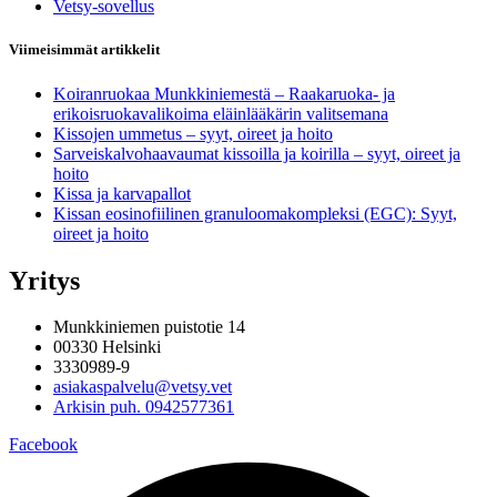
Vetsy-sovellus
Viimeisimmät artikkelit
Koiranruokaa Munkkiniemestä – Raakaruoka- ja
erikoisruokavalikoima eläinlääkärin valitsemana
Kissojen ummetus – syyt, oireet ja hoito
Sarveiskalvohaavaumat kissoilla ja koirilla – syyt, oireet ja
hoito
Kissa ja karvapallot
Kissan eosinofiilinen granuloomakompleksi (EGC): Syyt,
oireet ja hoito
Yritys
Munkkiniemen puistotie 14
00330 Helsinki
3330989-9
asiakaspalvelu@vetsy.vet
Arkisin puh. 0942577361
Facebook