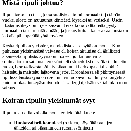
Mistä ripuli johtuu?
Ripuli tarkoittaa tilaa, jossa suolisto ei toimi normaalisti ja tämän
vuoksi uloste on muuttunut kiinteästä löysäksi tai vetiseksi. Usein
ulostamistiheys on myös kasvanut eikä koira välttämättä pysty
normaaliin tapaan pidättämään, ja joskus koiran kanssa saa juostakin
kakalla pihanperällä yötä myöten.
Koska ripuli on yleisoire, mahdollisia taustasyitä on monia. Kun
puhutaan yleisimmästä vaivasta eli koiran akuutista eli äkillisesti
alkaneesta ripulista, syynä on monesti jonkin uuden tai
sopimattoman satunnainen syönti eli esimerkiksi uusi äkisti aloitettu
ruoka, bioroskiksesta pöllitty pilaantunut herkkupala tai lenkillä
haisteltu ja maisteltu lajitoverin jätös. Kroonisessa eli pitkittyneessä
ripulissa taustasyynä on useimmiten ruokavalioon liittyvät ongelmat
kuten ruoka-aine-epäsopivuudet ja -allergiat, sisäloiset tai jokin muu
sairaus.
Koiran ripulin yleisimmät syyt
Ripulin taustalla voi olla monia eri tekijöitä, kuten:
Ruokavaliorikkomukset
(roskien, pöydältä saatujen
tähteiden tai pilaantuneen ruoan syöminen)