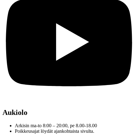
Aukiolo
Arkisin ma-to 8:00 – 20:00, pe 8.00-18.00
Poikkeusajat löydät ajankohtaista sivulta.