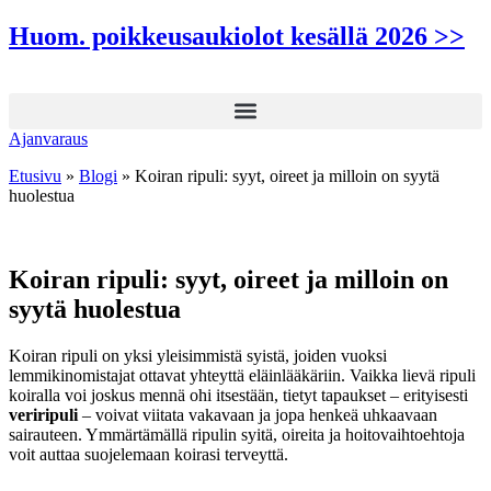
Mene
Huom. poikkeusaukiolot kesällä 2026 >>
sisältöön
Ajanvaraus
Etusivu
»
Blogi
»
Koiran ripuli: syyt, oireet ja milloin on syytä
huolestua
Koiran ripuli: syyt, oireet ja milloin on
syytä huolestua
Koiran ripuli on yksi yleisimmistä syistä, joiden vuoksi
lemmikinomistajat ottavat yhteyttä eläinlääkäriin. Vaikka lievä ripuli
koiralla voi joskus mennä ohi itsestään, tietyt tapaukset – erityisesti
veriripuli
– voivat viitata vakavaan ja jopa henkeä uhkaavaan
sairauteen. Ymmärtämällä ripulin syitä, oireita ja hoitovaihtoehtoja
voit auttaa suojelemaan koirasi terveyttä.