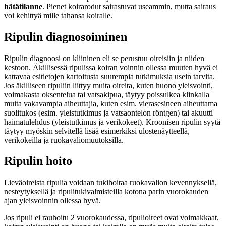
hätätilanne
. Pienet koirarodut sairastuvat useammin, mutta sairaus
voi kehittyä mille tahansa koiralle.
Ripulin diagnosoiminen
Ripulin diagnoosi on kliininen eli se perustuu oireisiin ja niiden
kestoon. Äkillisessä ripulissa koiran voinnin ollessa muuten hyvä ei
kattavaa esitietojen kartoitusta suurempia tutkimuksia usein tarvita.
Jos äkilliseen ripuliin liittyy muita oireita, kuten huono yleisvointi,
voimakasta oksentelua tai vatsakipua, täytyy poissulkea klinkalla
muita vakavampia aiheuttajia, kuten esim. vierasesineen aiheuttama
suolitukos (esim. yleistutkimus ja vatsaontelon röntgen) tai akuutti
haimatulehdus (yleistutkimus ja verikokeet). Kroonisen ripulin syytä
täytyy myöskin selvitellä lisää esimerkiksi ulostenäytteellä,
verikokeilla ja ruokavaliomuutoksilla.
Ripulin hoito
Lieväoireista ripulia voidaan tukihoitaa ruokavalion kevennyksellä,
nesteytyksellä ja ripulitukivalmisteilla kotona parin vuorokauden
ajan yleisvoinnin ollessa hyvä.
Jos ripuli ei rauhoitu 2 vuorokaudessa, ripulioireet ovat voimakkaat,